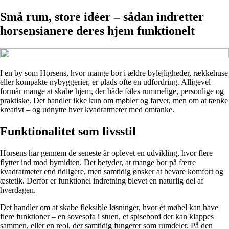
Små rum, store idéer – sådan indretter
horsensianere deres hjem funktionelt
I en by som Horsens, hvor mange bor i ældre bylejligheder, rækkehuse
eller kompakte nybyggerier, er plads ofte en udfordring. Alligevel
formår mange at skabe hjem, der både føles rummelige, personlige og
praktiske. Det handler ikke kun om møbler og farver, men om at tænke
kreativt – og udnytte hver kvadratmeter med omtanke.
Funktionalitet som livsstil
Horsens har gennem de seneste år oplevet en udvikling, hvor flere
flytter ind mod bymidten. Det betyder, at mange bor på færre
kvadratmeter end tidligere, men samtidig ønsker at bevare komfort og
æstetik. Derfor er funktionel indretning blevet en naturlig del af
hverdagen.
Det handler om at skabe fleksible løsninger, hvor ét møbel kan have
flere funktioner – en sovesofa i stuen, et spisebord der kan klappes
sammen, eller en reol, der samtidig fungerer som rumdeler. På den