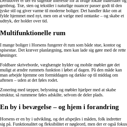
Derudover er der en stigende interesse for at bruge lokale materialer og
genbrug. Træ, sten og tekstiler i naturlige nuancer passer godt til den
jyske stil og giver varme til moderne boliger. Det handler ikke om at
fylde hjemmet med nyt, men om at vælge med omtanke – og skabe et
udtryk, der holder over tid.
Multifunktionelle rum
I mange boliger i Horsens fungerer ét rum som både stue, kontor og
spisestue. Det kræver planlægning, men kan lade sig gøre med de rette
løsninger.
Foldbare skriveborde, væghængte hylder og mobile møbler gør det
muligt at ændre rummets funktion i løbet af dagen. På den måde kan
man arbejde hjemme om formiddagen og dække op til middag om
aftenen – uden at det føles rodet.
Zonering med tæpper, belysning og møbler hjælper med at skabe
struktur, så rummene føles adskilte, selvom de deler plads.
En by i bevægelse – og hjem i forandring
Horsens er en by i udvikling, og det afspejles i måden, folk indretter
sig på. Funktionalitet og fleksibilitet er nøgleord, men der er også fokus