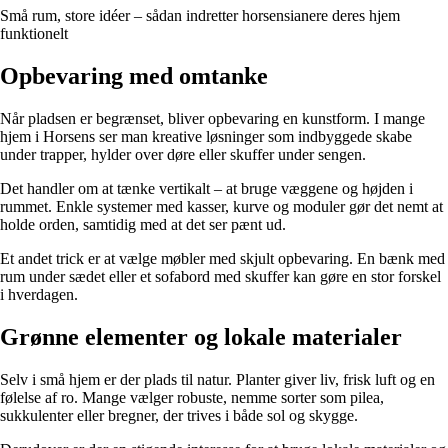
Små rum, store idéer – sådan indretter horsensianere deres hjem
funktionelt
Opbevaring med omtanke
Når pladsen er begrænset, bliver opbevaring en kunstform. I mange
hjem i Horsens ser man kreative løsninger som indbyggede skabe
under trapper, hylder over døre eller skuffer under sengen.
Det handler om at tænke vertikalt – at bruge væggene og højden i
rummet. Enkle systemer med kasser, kurve og moduler gør det nemt at
holde orden, samtidig med at det ser pænt ud.
Et andet trick er at vælge møbler med skjult opbevaring. En bænk med
rum under sædet eller et sofabord med skuffer kan gøre en stor forskel
i hverdagen.
Grønne elementer og lokale materialer
Selv i små hjem er der plads til natur. Planter giver liv, frisk luft og en
følelse af ro. Mange vælger robuste, nemme sorter som pilea,
sukkulenter eller bregner, der trives i både sol og skygge.