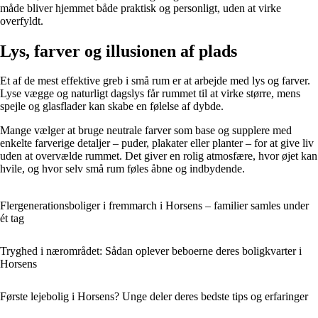
måde bliver hjemmet både praktisk og personligt, uden at virke
overfyldt.
Lys, farver og illusionen af plads
Et af de mest effektive greb i små rum er at arbejde med lys og farver.
Lyse vægge og naturligt dagslys får rummet til at virke større, mens
spejle og glasflader kan skabe en følelse af dybde.
Mange vælger at bruge neutrale farver som base og supplere med
enkelte farverige detaljer – puder, plakater eller planter – for at give liv
uden at overvælde rummet. Det giver en rolig atmosfære, hvor øjet kan
hvile, og hvor selv små rum føles åbne og indbydende.
Flergenerationsboliger i fremmarch i Horsens – familier samles under
ét tag
Tryghed i nærområdet: Sådan oplever beboerne deres boligkvarter i
Horsens
Første lejebolig i Horsens? Unge deler deres bedste tips og erfaringer